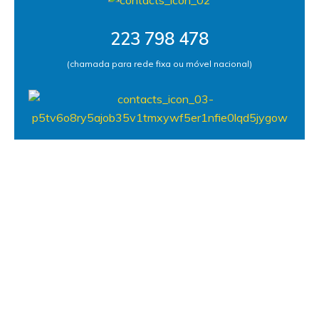
223 798 478
(chamada para rede fixa ou móvel nacional)
geral@cscmarco.pt
Horário Instituição
Seg - Sex
07h30 - 19h30
Sáb e Dom
Encerrado